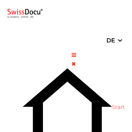
Sprache a
DE
COVID-19: Zweiter Covid-19-
Impfstoff für die Schweiz
zugelassen
13. Januar 2021
Pharmazie
Zugriffe: 2583
Bitte bewerten
Start
Swissmedic hat heute nach sorgfältiger