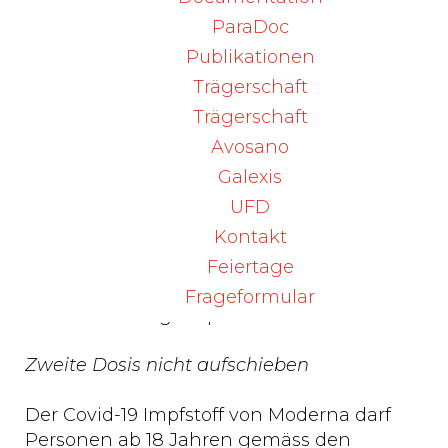
Medicines Expert Committee) an einer
ParaDoc
ausserordentlichen Sitzung die
Publikationen
Einschätzung von Swissmedic zum
Trägerschaft
Nutzen-Risiko-Verhältnis gestützt hatte.
Trägerschaft
Swissmedic-Direktor Raimund Bruhin zeigt
Avosano
sich zuversichtlich: «Die schnelle und
Galexis
gleichzeitig gewissenhafte Begutachtung
UFD
im rollenden Verfahren hat sich sehr
Kontakt
bewährt. Dies ist ein weiterer wichtiger
Schritt, damit jetzt ein grosser
Feiertage
Bevölkerungsteil in der Schweiz gegen
Frageformular
Covid-19 rasch geimpft werden kann».
Zweite Dosis nicht aufschieben
Der Covid-19 Impfstoff von Moderna darf
Personen ab 18 Jahren gemäss den