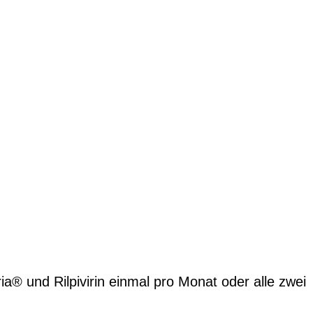
assen. In Kombination mit dem nukleosidischen
mittel zur Behandlung von HIV-1 positiven
0 mg zur Anfangsbehandlung und als langwirksame
ember als Injektion zugelassen (Rekambys®,
.
ch injizierbare langwirksame Formen könnte die
n verbessern.
egravir und Rilpivirin zuerst während rund eines
n oral eingenommen werden. Eine Tablette
lpivirin 25 mg (Edurant®) einmal täglich eingenom
ia® und Rilpivirin einmal pro Monat oder alle zwei