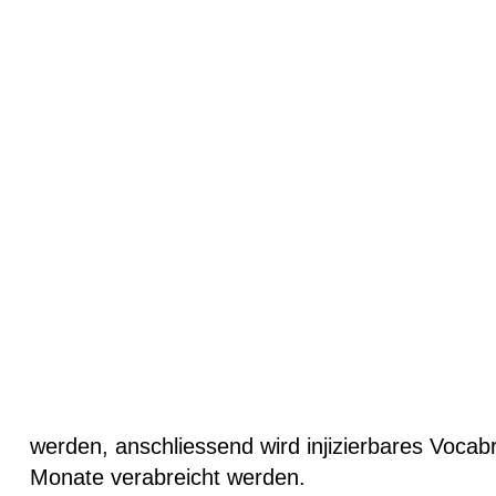
europäischen Arzneimittelbehörde (EMA) zugel
Transkriptasehemmer Rilpivirin wird das Arznei
Erwachsenen eingesetzt.
Vocabria® ist verfügbar als Filmtablette zu 3
Injektionssuspension zu 400 mg und 600 mg.
Rilpivirin wurde von der EMA ebenfalls im Dez
langwirksame Injektion zu 600 mg und 900 mg)
Der Ersatz einer täglichen oralen Therapie dur
Compliance und Lebensqualität vieler Patiente
Um die Verträglichkeit zu prüfen, müssen Cabot
Monats (mindestens 28 Tage) täglich zusamme
Cabotegravir 30 mg muss mit einer Tablette Ri
werden, anschliessend wird injizierbares Vocabr
Monate verabreicht werden.