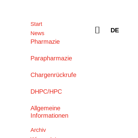
Sprache a
Start
Suchen
DE
News
Pharmazie
Parapharmazie
Chargenrückrufe
DHPC/HPC
Aktuelle
News
05. August 2026
Allgemeine
Enflonsia® (Clesrovimab):
Informationen
Prophylaxe von…
Archiv