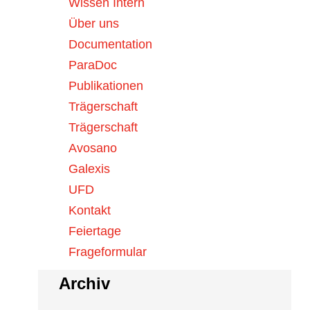
04. August 2026
Wissen Intern
Viscum album Qu 200mg,
Über uns
Ampullen / Viscum…
Documentation
ParaDoc
03. August 2026
Sonnenfinsternis vom 12.
Publikationen
August 2026
Trägerschaft
Trägerschaft
29. Juli 2026
Avosano
KidsHealthCH - Das Schweizer
Galexis
Monitoring-…
UFD
Kontakt
Feiertage
Frageformular
men
Archiv