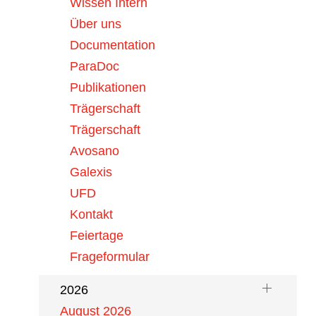
Aranesp (darbepoetinum alfa)
Wissen Intern
Über uns
ie
05. August 2026
Documentation
Enflonsia® (Clesrovimab):
ParaDoc
Prophylaxe von…
Publikationen
e
Trägerschaft
04. August 2026
Viscum album Qu 200mg,
Trägerschaft
Ampullen / Viscum…
Avosano
Galexis
UFD
.
Kontakt
Feiertage
Archiv
Frageformular
2026
August 2026