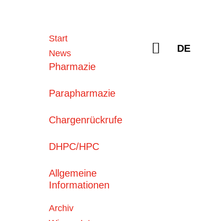
Sprache a
Start
Suchen
DE
News
Pharmazie
Parapharmazie
Chargenrückrufe
DHPC/HPC
Aktuelle
News
06. August 2026
Allgemeine
Tavneos® (Avacopan)
Informationen
Archiv
06. August 2026