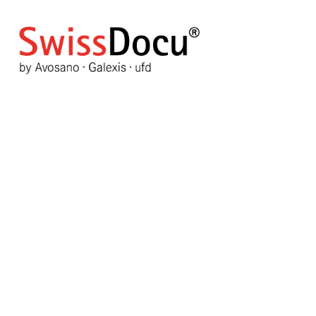
mRNA-Impfstoffe gegen Covid
Mortalitätsrisiko
29. Dezember 2025
Pharmazie
Zugriffe: 192
Bewertung:
5
/
5
Bitte bewerten