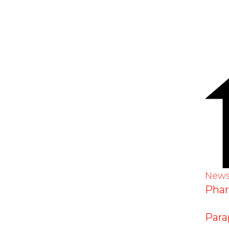
-19: Kein erhöhtes langfristig
New
Pha
Para