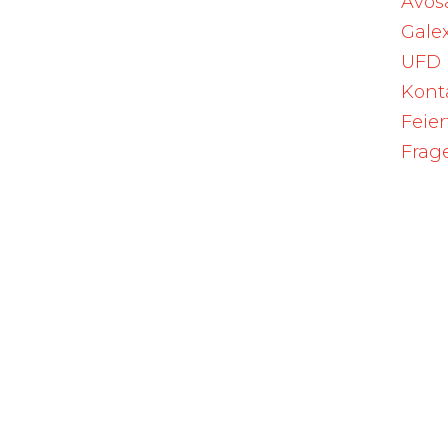
Avos
Galex
UFD
Kont
Feie
Frag