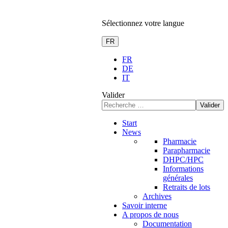
Sélectionnez votre langue
FR
FR
DE
IT
Valider
Valider
Start
News
Pharmacie
Parapharmacie
DHPC/HPC
Informations
générales
Retraits de lots
Archives
Savoir interne
A propos de nous
Documentation