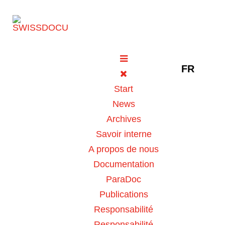
Sélectionne
FR
Intolérance à l'histamine (2e
Start
partie) : aliments et
News
médicaments
Archives
23 juillet 2021
Pharmacie
Vues: 1075
Savoir interne
Vote utilisateur:
5
/
5
A propos de nous
Documentation
Vote Label
ParaDoc
Publications
Responsabilité
L’histamine se trouve en concentrations diverses
Responsabilité