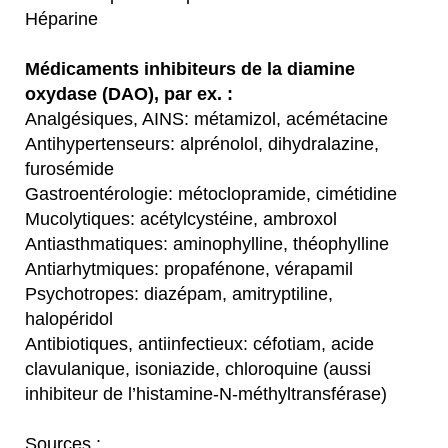
Héparine
Médicaments inhibiteurs de la diamine
oxydase (DAO), par ex. :
Analgésiques, AINS: métamizol, acémétacine
Antihypertenseurs: alprénolol, dihydralazine,
furosémide
Gastroentérologie: métoclopramide, cimétidine
Mucolytiques: acétylcystéine, ambroxol
Antiasthmatiques: aminophylline, théophylline
Antiarhytmiques: propafénone, vérapamil
Psychotropes: diazépam, amitryptiline,
halopéridol
Antibiotiques, antiinfectieux: céfotiam, acide
clavulanique, isoniazide, chloroquine (aussi
inhibiteur de l’histamine-N-méthyltransférase)
Sources :