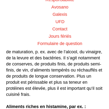
tant dans les aliments d’origine animale que
Avosano
d’origine végétale. Les processus de maturation
Galexis
et de fermentation influencent le taux d’histamine.
UFD
Plus les aliments ou le plat sont frais, mieux il est
généralement toléré.
Contact
Jours fériés
Les aliments à éviter d’une manière générale sont
Formulaire de question
ceux ayant subi un processus de fermentation ou
de maturation, p. ex. avec de l’alcool, du vinaigre,
de la levure et des bactéries. Il s’agit notamment
de conserves, de produits finis, de produits semi-
finis, de vin, d’aliments tempérés ou réchauffés et
de produits de longue conservation. Plus un
produit est périssable et plus sa teneur en
protéines est élevée, plus il est important qu’il soit
cuisiné frais.
Aliments riches en histamine, par ex. :