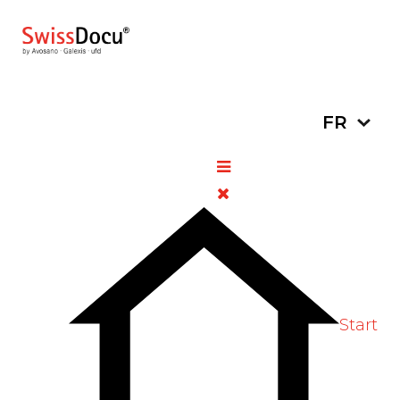
Sélectionn
FR
Spikevax Bivalent
Original/Omicron (mRNA-
1273. 214) : Swissmedic
autorise le premier vaccin de
rappel bivalent contre le
COVID-19 en Suisse
30 août 2022
Pharmacie
Vues: 629
Start
Vote Label