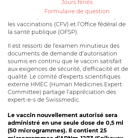
de rappel est effectuée dans le respect des
Jours fériés
recommandations officielles de vaccination
Formulaire de question
élaborées par la Commission fédérale pour
les vaccinations (CFV) et l’Office fédéral de
la santé publique (OFSP).
Il est ressorti de l’examen minutieux des
documents de demande d’autorisation
soumis en continu que le vaccin satisfait
aux exigences de sécurité, d’efficacité et de
qualité. Le comité d’experts scientifiques
externe HMEC (Human Medicines Expert
Committee) partage l’appréciation des
expert-e-s de Swissmedic.
Le vaccin nouvellement autorisé sera
administré en une seule dose de 0,5 ml
(50 microgrammes). Il contient 25