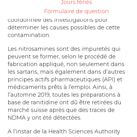
Jours fériés
marché. Depuis, les autorités sanitaires du
Formulaire de question
monde entier effectuent de manière
coordonnée des investigations pour
déterminer les causes possibles de cette
contamination.
Les nitrosamines sont des impuretés qui
peuvent se former, selon le procédé de
fabrication appliqué, non seulement dans
les sartans, mais également dans d’autres
principes actifs pharmaceutiques (API) et
médicaments prêts à l’emploi. Ainsi, à
l’automne 2019, toutes les préparations à
base de ranitidine ont dû être retirées du
marché suisse après que des traces de
NDMA y ont été détectées.
A l’instar de la Health Sciences Authority