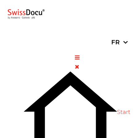
Sélectionn
FR
Impuretés de nitrosamine
dans quelques médicaments
contre le diabète
11 décembre 2019
Pharmacie
Vues: 1183
Vote Label
Start
Les laboratoires de Swissmedic (OMCL) ont