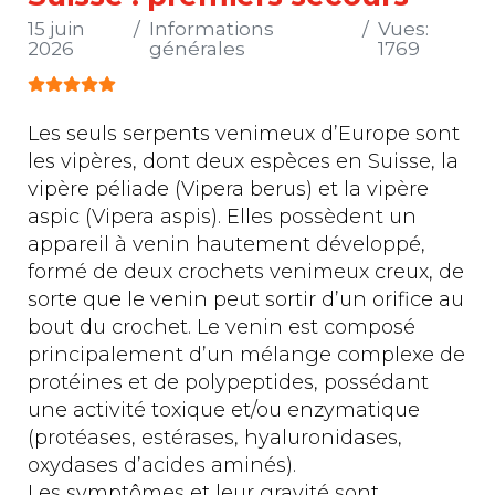
15 juin
Informations
Vues:
2026
générales
1769
Vote utilisateur:
5
/
5
Les seuls serpents venimeux d’Europe sont
les vipères, dont deux espèces en Suisse, la
vipère péliade (Vipera berus) et la vipère
aspic (Vipera aspis). Elles possèdent un
appareil à venin hautement développé,
formé de deux crochets venimeux creux, de
sorte que le venin peut sortir d’un orifice au
bout du crochet. Le venin est composé
principalement d’un mélange complexe de
protéines et de polypeptides, possédant
une activité toxique et/ou enzymatique
(protéases, estérases, hyaluronidases,
oxydases d’acides aminés).
Les symptômes et leur gravité sont