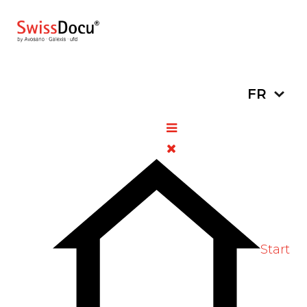
Sélectionn
FR
Informations générales
Éclipse solaire du 12 août
2026
3 août
Informations
Vues:
2026
générales
36
Start
L'OFSP informe :