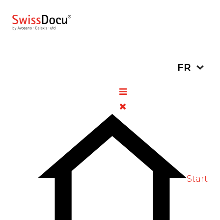
Sélectionn
FR
Révision de la loi sur les
produits thérapeutiques :
sécurité de la médication
accrue
13 décembre
Informations
Vues:
2023
générales
597
Start
Vote Label