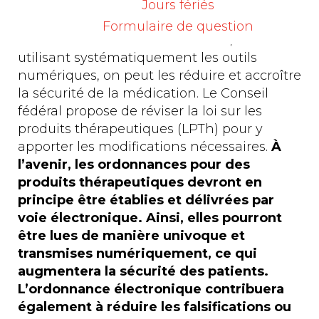
La prescription, la remise et la prise de
Jours fériés
médicaments peuvent donner lieu à des
Formulaire de question
malentendus et à des erreurs. Or, en
utilisant systématiquement les outils
numériques, on peut les réduire et accroître
la sécurité de la médication. Le Conseil
fédéral propose de réviser la loi sur les
produits thérapeutiques (LPTh) pour y
apporter les modifications nécessaires.
À
l’avenir, les ordonnances pour des
produits thérapeutiques devront en
principe être établies et délivrées par
voie électronique. Ainsi, elles pourront
être lues de manière univoque et
transmises numériquement, ce qui
augmentera la sécurité des patients.
L’ordonnance électronique contribuera
également à réduire les falsifications ou