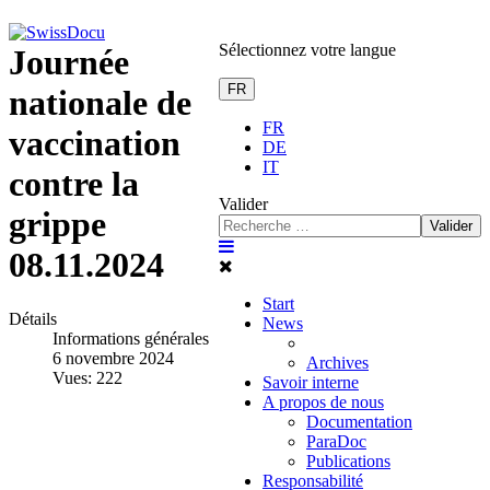
Sélectionnez votre langue
Journée
FR
nationale de
FR
vaccination
DE
IT
contre la
Valider
grippe
Valider
08.11.2024
Start
Détails
News
Informations générales
6 novembre 2024
Archives
Vues: 222
Savoir interne
A propos de nous
Documentation
ParaDoc
Publications
Responsabilité