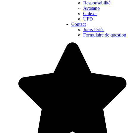
Responsabilité
Avosano
Galexis
UFD
Contact
Jours fériés
Formulaire de question