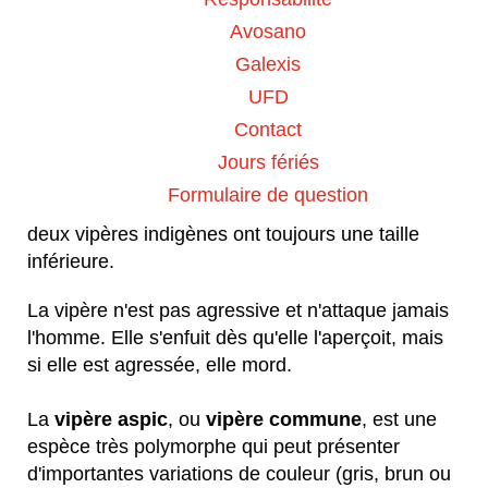
Vipera aspis)
, provoquent chaque année
Avosano
quelques cas de morsures. Pour les distinguer
Galexis
des couleuvres, il faut observer leurs yeux : les
UFD
pupilles sont verticales (comme celle d'un chat),
tandis que les couleuvres possèdent une pupille
Contact
ronde. Les vipères sont plus petites et leur corps
Jours fériés
est plus trapu. Ainsi, tout serpent dépassant 90
Formulaire de question
cm de long est à coup sûr non venimeux, car les
deux vipères indigènes ont toujours une taille
inférieure.
La vipère n'est pas agressive et n'attaque jamais
l'homme. Elle s'enfuit dès qu'elle l'aperçoit, mais
si elle est agressée, elle mord.
La
vipère aspic
, ou
vipère commune
, est une
espèce très polymorphe qui peut présenter
d'importantes variations de couleur (gris, brun ou