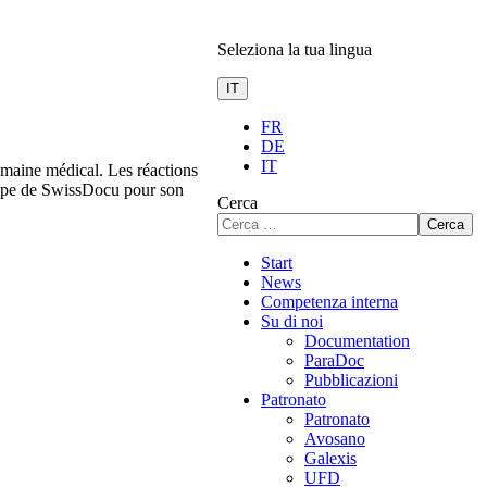
Seleziona la tua lingua
IT
FR
DE
IT
domaine médical. Les réactions
quipe de SwissDocu pour son
Cerca
Cerca
Start
News
Competenza interna
Su di noi
Documentation
ParaDoc
Pubblicazioni
Patronato
Patronato
Avosano
Galexis
UFD