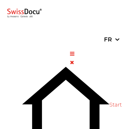
Sélectionn
FR
Responsabilité
Le service central de documentation
scientifique
Les besoins des patients sont en constante
augmentation, tout comme les exigences
auxquelles pharmacies et drogueries
Start
doivent faire face.
Pour pouvoir répondre à moyen et long
terme à ces déﬁs toujours plus importants,