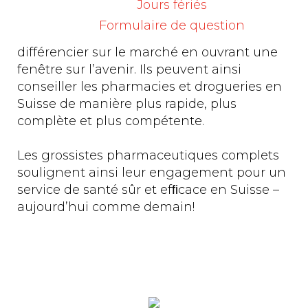
Grâce à ce service très utile et important,
Jours fériés
les distributeurs pharmaceutiques
Formulaire de question
signataires sont convaincus de se
différencier sur le marché en ouvrant une
fenêtre sur l’avenir. Ils peuvent ainsi
conseiller les pharmacies et drogueries en
Suisse de manière plus rapide, plus
complète et plus compétente.
Les grossistes pharmaceutiques complets
soulignent ainsi leur engagement pour un
service de santé sûr et efﬁcace en Suisse –
aujourd’hui comme demain!