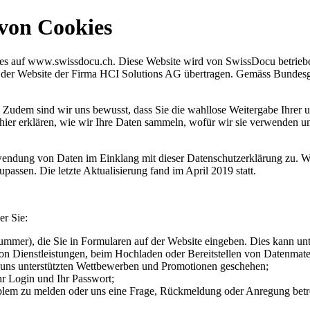
 von Cookies
es auf www.swissdocu.ch. Diese Website wird von SwissDocu betriebe
der Website der Firma HCI Solutions AG übertragen. Gemäss Bundesg
n. Zudem sind wir uns bewusst, dass Sie die wahllose Weitergabe Ihrer u
hier erklären, wie wir Ihre Daten sammeln, wofür wir sie verwenden u
dung von Daten im Einklang mit dieser Datenschutzerklärung zu. Wir
passen. Die letzte Aktualisierung fand im April 2019 statt.
r Sie:
mmer), die Sie in Formularen auf der Website eingeben. Dies kann unt
on Dienstleistungen, beim Hochladen oder Bereitstellen von Datenmateri
n uns unterstützten Wettbewerben und Promotionen geschehen;
 Login und Ihr Passwort;
roblem zu melden oder uns eine Frage, Rückmeldung oder Anregung betre