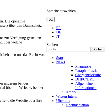
Sprache auswählen
DE
n. Die operative
esetz über den Datenschutz
FR
DE
IT
ns zur Verfügung gestellten
nd über welche
Suchen
Suchen
 behalten uns das Recht vor,
Start
News
Pharmazie
Parapharmazie
Chargenrückrufe
DHPC/HPC
er anderem bei der
Allgemeine
al über die Website, bei der
Informationen
Archiv
Wissen Intern
ffend die Website oder ihre
Über uns
Documentation