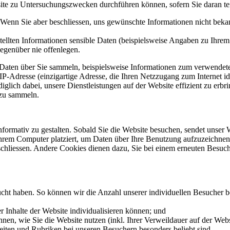
site zu Untersuchungszwecken durchführen können, sofern Sie daran t
et. Wenn Sie aber beschliessen, uns gewünschte Informationen nicht be
stellten Informationen sensible Daten (beispielsweise Angaben zu Ihr
gegenüber nie offenlegen.
Daten über Sie sammeln, beispielsweise Informationen zum verwendete
 IP-Adresse (einzigartige Adresse, die Ihren Netzzugang zum Internet id
iglich dabei, unsere Dienstleistungen auf der Website effizient zu erb
 zu sammeln.
nformativ zu gestalten. Sobald Sie die Website besuchen, sendet unser
 Ihrem Computer platziert, um Daten über Ihre Benutzung aufzuzeichn
chliessen. Andere Cookies dienen dazu, Sie bei einem erneuten Besuc
ucht haben. So können wir die Anzahl unserer individuellen Besucher b
 Inhalte der Website individualisieren können; und
nnen, wie Sie die Website nutzen (inkl. Ihrer Verweildauer auf der Web
seiten und Rubriken bei unseren Besuchern besonders beliebt sind.