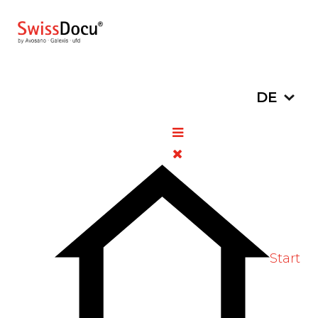
Sprache a
DE
Trägerschaft
SwissDocu –
Ein Service der
Pharmavollgrossisten
Seit Jahren ist SwissDocu aus dem Leben
der ApothekerInnen nicht mehr
wegzudenken. Rund 21'000 Anfragen
Start
erreichen jährlich die Redaktion von
SwissDocu. Etwa 50% erfolgen per Telefon,
45% über das Onlineformular und etwa 5%
über den Chat, welcher 2021 eingeführt