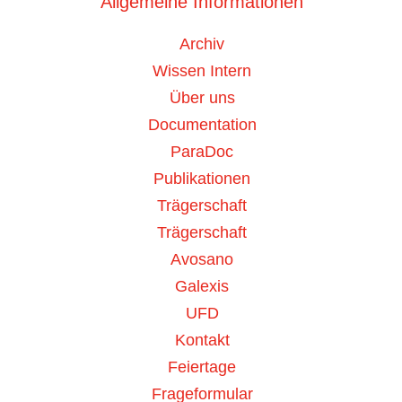
Allgemeine Informationen
Archiv
Wissen Intern
Benutzername
*
Über uns
Documentation
ParaDoc
Publikationen
Passwort
*
Trägerschaft
Passwor
Trägerschaft
Avosano
Anmelden
Galexis
UFD
Kontakt
Feiertage
Frageformular