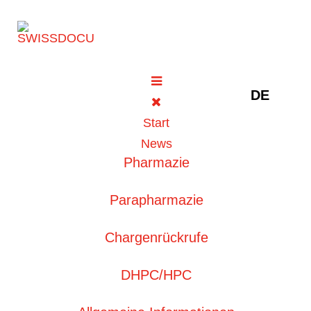
Sprache au
DE
Wissen
Intern
Start
News
Pharmazie
Im Themenbereich Wissen Intern finden Sie als
Kunde der Grossisten Amedis-UE AG, Galexis
Parapharmazie
AG, Unione
Farmaceutica
Distribuzione
SA oder
Voigt AG Antworten zu häufig gestellten Anfragen
Chargenrückrufe
an SwissDocu. Das für den Zugang notwendige
Passwort wird ihrer Apotheke oder Drogerie mit
DHPC/HPC
dem SwissDocu-Newsletter regelmässig
zugesendet.