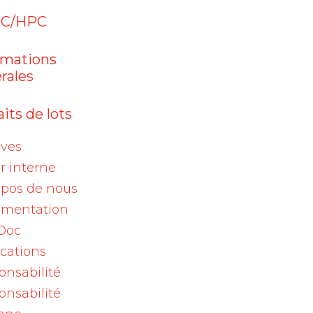
Aranesp (darbepoetinum
alfa)
C/HPC
05 août 2026
rmations
Enflonsia® (clesrovimab) :
rales
prophylaxie d…
its de lots
04 août 2026
Viscum album Qu 200mg,
ives
ampoules / Viscum…
r interne
opos de nous
mentation
Doc
ications
Archives
onsabilité
onsabilité
2026