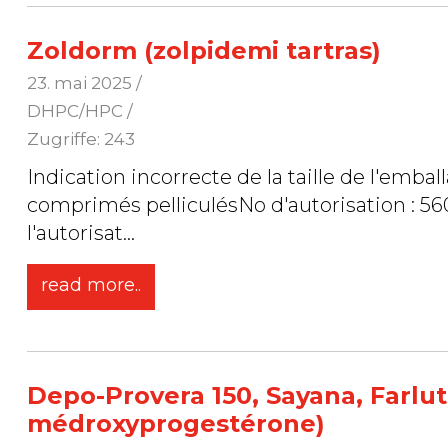
Zoldorm (zolpidemi tartras)
23. mai 2025
/
DHPC/HPC /
Zugriffe: 243
Indication incorrecte de la taille de l'emballage sur le raba
comprimés pelliculésNo d'autorisation : 560
l'autorisat
...
read more..
Depo-Provera 150, Sayana, Farlut
médroxyprogestérone)