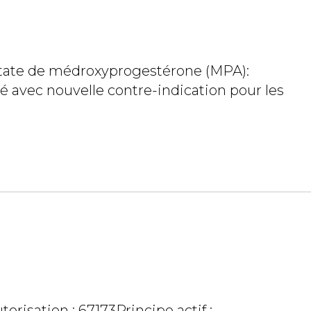
étate de médroxyprogestérone (MPA):
té avec nouvelle contre-indication pour les
orisation : 67173Principe actif :