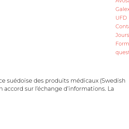
Avos
Galex
UFD
Cont
Jours
n entre Swissmedic et son autorité
aine des produits thérapeutiques
Form
ques
ce suédoise des produits médicaux (Swedish
accord sur l’échange d’informations. La