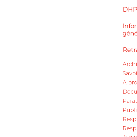
DHP
Info
géné
Retra
l’OFSP relative à la vaccination
Arch
Savoi
A pr
Docu
Para
s pays européens et extra-européens
Publ
nouvelles preuves scientifiques, un schéma
Resp
Resp