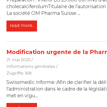
cholecalciferolumTitulaire de l’autorisati
La société OM Pharma Suisse
...
read more..
Modification urgente de la Pha
21. mai 2025
/
Informations générales /
Zugriffe: 168
Swissmedic informe :Afin de clarifier la déli
l’administration dans le cadre de la législ
met en vigu
...