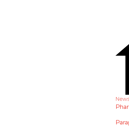
New
Pha
Para