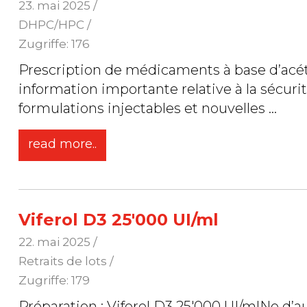
23. mai 2025
/
DHPC/HPC /
Zugriffe: 176
Prescription de médicaments à base d’ac
information importante relative à la sécuri
formulations injectables et nouvelles
...
read more..
Viferol D3 25'000 UI/ml
22. mai 2025
/
Retraits de lots /
Zugriffe: 179
Préparation : Viferol D3 25'000 UI/mlNo d’aut