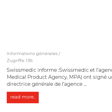
read more..
Renforcement de la collaboratio
partenaire suédoise dans le dom
26. mai 2025
/
Informations générales /
Zugriffe: 136
Swissmedic informe :Swissmedic et l’agen
Medical Product Agency, MPA) ont signé un 
directrice générale de l’agence
...
read more..