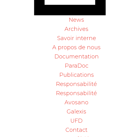
SEARCH
News
Archives
Voltaren 25 mg, dragées
Savoir interne
28. octobre 2021
/
A propos de nous
Retraits de lots /
Documentation
Zugriffe: 779
ParaDoc
Préparation : Voltaren 25 mg, dragéesNo
Publications
d'autorisation : 37867Principe actif :
Responsabilité
diclofenacum natricumTitulaire de
Responsabilité
l'autorisation : Novartis Pharma Schweiz
Avosano
AGRetrait des lots : KAT80 et KX267 La soci
...
Galexis
read more..
UFD
Contact