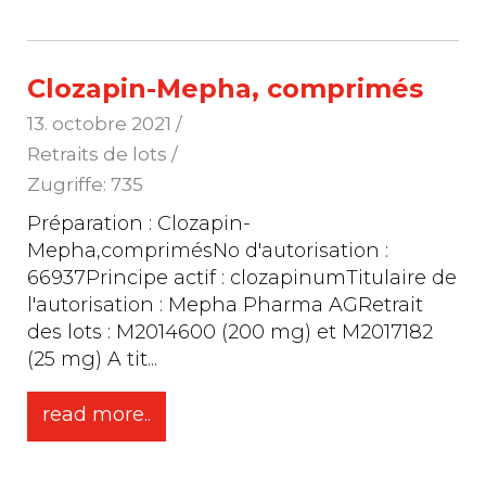
Clozapin-Mepha, comprimés
13. octobre 2021
/
Retraits de lots /
Zugriffe: 735
Préparation : Clozapin-
Mepha,comprimésNo d'autorisation :
66937Principe actif : clozapinumTitulaire de
l'autorisation : Mepha Pharma AGRetrait
des lots : M2014600 (200 mg) et M2017182
(25 mg) A tit
...
read more..