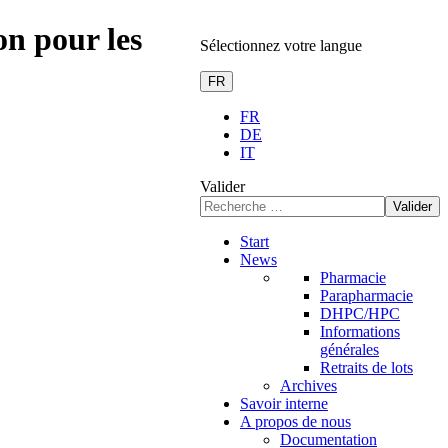
on pour les
Sélectionnez votre langue
FR
FR
DE
IT
Valider
Valider
Start
News
Pharmacie
Parapharmacie
DHPC/HPC
Informations
générales
Retraits de lots
Archives
Savoir interne
A propos de nous
Documentation