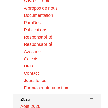
Aranesp (darbepoetinum alfa)
Savoir interne
A propos de nous
05 août 2026
Documentation
Enflonsia® (clesrovimab) :
ParaDoc
prophylaxie d…
Publications
Responsabilité
04 août 2026
Viscum album Qu 200mg,
mbe
Responsabilité
ampoules / Viscum…
es
Avosano
Galexis
UFD
Contact
ple
Jours fériés
de
Archives
Formulaire de question
a
2026
Août 2026