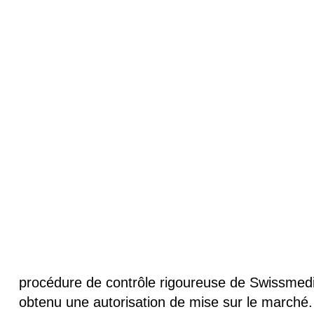
Vous trouverez ici les réponses aux questions l
contrats d’acquisition des vaccins contre le CO
Que peut-on dire de la sécurité et de l’effi
Pour pouvoir être utilisé, un vaccin doit être a
à l’Institut des produits thérapeutiques (Swiss
sont strictes :
seuls les vaccins sûrs, efficac
doivent toujours être respectées, et elles s’app
COVID-19.
La Confédération n’a utilisé que des vacci
pas le cas du vaccin d’AstraZeneca, qui était a
Moderna et de Novavax, dont les contrats d’acqu
procédure de contrôle rigoureuse de Swissmedic
obtenu une autorisation de mise sur le marché.