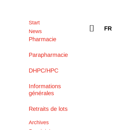
Sélectionn
Start
Valider
FR
News
Pharmacie
Parapharmacie
DHPC/HPC
19
Informations
Dernières
News
générales
06 août 2026
Tavneos® (avacopan)
Retraits de lots
Archives
06 août 2026