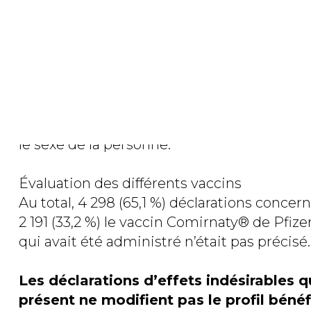
comme graves l’âge moyen était de 59,2 ans,
concomitants à la vaccination la moyenne s’
graves, l’on a dû déplorer le décès de la p
moins long. Malgré la concordance tempore
est à l’origine du décès.
La majorité des déclarations concernaient
le sexe de la personne.
Évaluation des différents vaccins
Au total, 4 298 (65,1 %) déclarations concer
2 191 (33,2 %) le vaccin Comirnaty® de Pfize
qui avait été administré n’était pas précisé.
Les déclarations d’effets indésirables q
présent ne modifient pas le profil bénéf