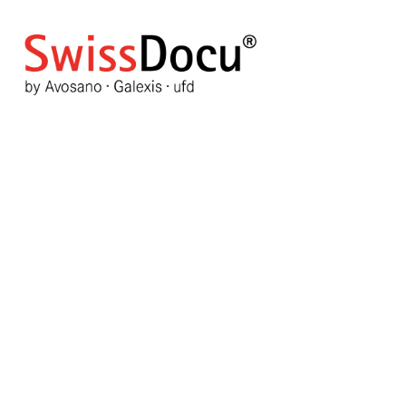
Vaccins contre le Covid-19 : d
indésirables - mise à jour
6 septembre 2021
Pharmacie
Vues: 819
Vote Label