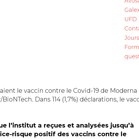
Avos
 et dans les déclarations faisant état de décè
Galex
établissait à 80,3 ans. Dans 137 de ces cas
UFD
ersonne vaccinée après un laps de temps plus o
Cont
lle, rien n’indique concrètement que le vacc
Jours
Form
 des femmes, certains cas ne mentionnaient p
ques
naient le vaccin contre le Covid-19 de Moderna 
r/BioNTech. Dans 114 (1,7%) déclarations, le vac
ue l’institut a reçues et analysées jusqu’à
ice-risque positif des vaccins contre le