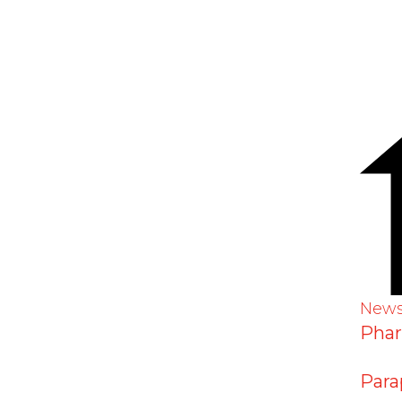
éclarations de suspicions d’effe
New
Pha
Para