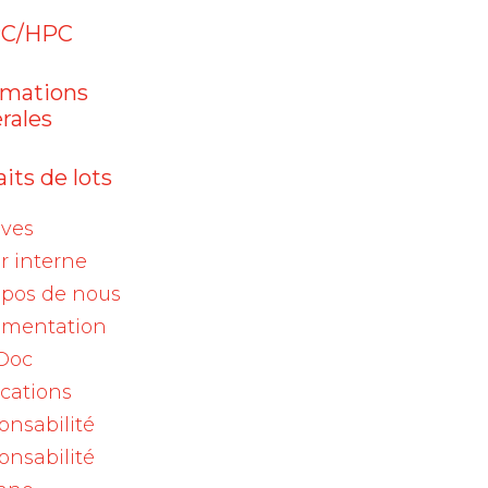
Aranesp (darbepoetinum
alfa)
C/HPC
05 août 2026
rmations
Enflonsia® (clesrovimab) :
rales
prophylaxie d…
its de lots
04 août 2026
s
Viscum album Qu 200mg,
s
ives
ampoules / Viscum…
r interne
opos de nous
mentation
Doc
ications
Archives
onsabilité
te
onsabilité
és
2026