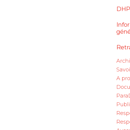
9.2021
DHP
sente une corrélation temporelle avec la
Info
ce-risque des vaccins utilisés reste positif
géné
rations d’effets indésirables présumés de
Retra
 évaluées en Suisse. La plupart des déclaration
 442 (67,3 %) soit la majorité, rapportaient de
Arch
 161 (32,7 %) déclarations évoquaient des effets
Savoi
A pr
Docu
ofessionnels de la santé, et 2 644 (40 %)
Para
cernées ou de patients.
Publ
Resp
 moyenne de 55,5 ans (au sein d’une fourchet
Resp
1 % avaient 75 ans ou plus. Dans les cas considér