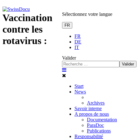
Sélectionnez votre langue
Vaccination
FR
contre les
FR
rotavirus :
DE
IT
Valider
Valider
Start
News
Archives
Savoir interne
A propos de nous
Documentation
ParaDoc
Publications
Responsabilité