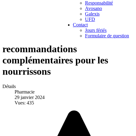
Responsabilité
Avosano
Galexis
UFD
Contact
Jours fériés
Formulaire de question
recommandations
complémentaires pour les
nourrissons
Détails
Pharmacie
29 janvier 2024
Vues: 435