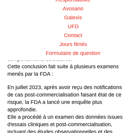
Avosano
Après l’Agence européenne des
Galexis
médicaments (
EMA
) en avril 2024, l’Agence
UFD
fédérale américaine des produits alimentaires et
Contact
médicamenteux (FDA) conclut qu’il n’y a
actuellement pas de lien de causalité entre les
Jours fériés
agonistes du GLP-1 et les idées et
Formulaire de question
comportements suicidaires.
Cette conclusion fait suite à plusieurs examens
menés par la FDA :
En juillet 2023, après avoir reçu des notifications
de cas post-commercialisation faisant état de ce
risque, la FDA a lancé une enquête plus
approfondie.
Elle a procédé à un examen des données issues
d'essais cliniques et post-commercialisation,
incluant des études observationnelles et des