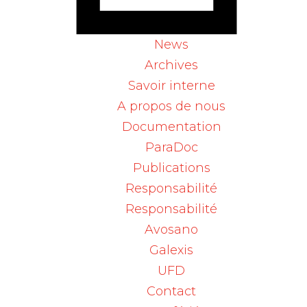
façon autonome à la maison. Il existe un
vaste choix de tensiomètres, du modèle
News
automatique à l'appareil équipé d’un
logiciel permettant d'évaluer les mesures
Archives
par ordinateur. Selon les marques, des
Savoir interne
brassards de rechange sont disponibles
A propos de nous
séparément en différentes grandeurs. Pour
Documentation
vous donner une meilleure vue d’ensemble
ParaDoc
des nombreux appareils et accessoires
disponibles sur le marché, nous avons
Publications
préparé deux tableaux récapitulatifs que
Responsabilité
vous pouvez consulter ou télécharger en
Responsabilité
cliquant sur les liens indiqués ci-dessous
Avosano
(liste non exhaustive, mai 2025).
Galexis
Pour une automesure tensionnelle fiable à
UFD
domicile, le choix d'un appareil et
Contact
d'accessoires parfaitement adaptés au