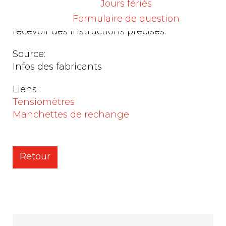
Jours fériés
patient est essentiel. Avant d’utiliser le
Formulaire de question
tensiomètre, le patient devra encore
recevoir des instructions précises.
Source:
Infos des fabricants
Liens :
Tensiomètres
Manchettes de rechange
Retour