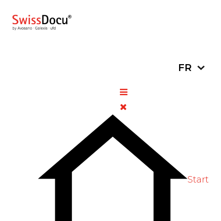
Sélectionn
FR
Tensiomètres : tableaux
récapitulatifs
9 avril 2025
Parapharmacie
Vues: 1814
Vote utilisateur:
5
/
5
Vote Label
Start
De nombreux patients contrôlent
régulièrement leur pression artérielle de