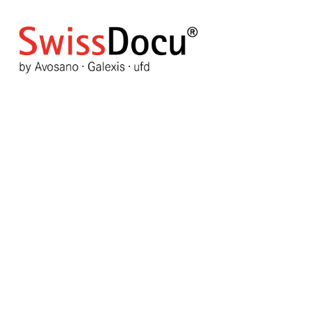
SWISSMEDIC : Darzalex (da
30 avril 2019
DHPC/HPC
Vues: 1005
Vote Label
Le titulaire de l’autorisation de mise su