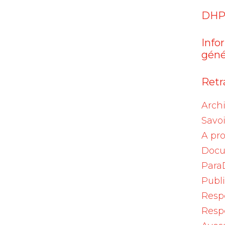
DHP
e B (VHB), dont certains d'issue fatale, ont ét
Info
ARZALEX® (daratumumab).
géné
 chez tous les patients avant l'instauration d'
Retra
).
Arch
positive doivent être surveillés pendant le
Savoi
après la fin du traitement par DARZALEX®
A pr
 clinique et résultat de laboratoire témoignan
Docu
ivent être traités conformément aux lignes
Para
Publ
ivation du VHB au cours du traitement par
Resp
'interrompre le traitement par DARZALEX®
Resp
oncomitant éventuel par des stéroïdes et/ou