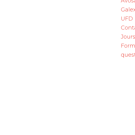
Avos
ment approprié. Chez les patients dont la
Galex
tement, la reprise du traitement par DARZAL
UFD
able avec un médecin spécialisé dans le
Cont
Jours
Form
aratumumab)
ques