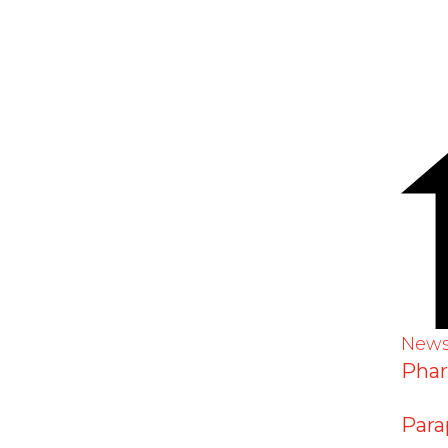
ratumumab), DHPC
New
Pha
Para
r le marché Janssen-Cilag AG communique