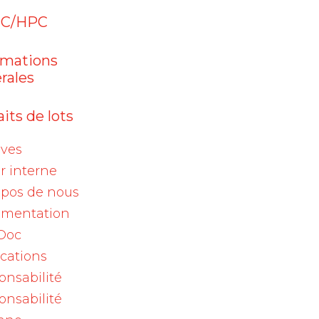
Aranesp (darbepoetinum
alfa)
C/HPC
é
05 août 2026
rmations
Enflonsia® (clesrovimab) :
rales
prophylaxie d…
un
its de lots
04 août 2026
Viscum album Qu 200mg,
ives
ampoules / Viscum…
r interne
opos de nous
t
mentation
Doc
ications
Archives
onsabilité
onsabilité
2026