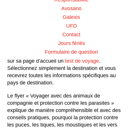
compagnie est tenue de s’occuper des formalités
Avosano
en temps utiles.
Galexis
Chaque pays fixe ses conditions concernant les
UFD
mesures sanitaires telles le traitement des
Contact
parasites tels que les tiques ou les ténias ou la
Jours fériés
vaccination. L’association des experts en
Formulaire de question
parasitologie ESCAAP Suisse met à disposition
sur sa page d’accueil un
test de voyage
.
Sélectionnez simplement la destination et vous
recevrez toutes les informations spécifiques au
pays de destination.
Le flyer « Voyager avec des animaux de
compagnie et protection contre les parasites »
explique de manière compréhensible et avec des
conseils pratiques, pourquoi la protection contre
les puces, les tiques, les moustiques et les vers