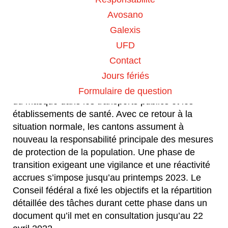
Avosano
L'OFSP informe :
Galexis
UFD
Les dernières mesures de l’ordonnance COVID-
Contact
19 situation particulière seront levées vendredi
1er avril 2022, avec la suppression de l’isolement
Jours fériés
pour les personnes infectées et l’abandon du port
Formulaire de question
du masque dans les transports publics et les
établissements de santé. Avec ce retour à la
situation normale, les cantons assument à
nouveau la responsabilité principale des mesures
de protection de la population. Une phase de
transition exigeant une vigilance et une réactivité
accrues s’impose jusqu’au printemps 2023. Le
Conseil fédéral a fixé les objectifs et la répartition
détaillée des tâches durant cette phase dans un
document qu’il met en consultation jusqu’au 22