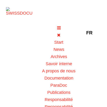
Sélectionne
FR
Coronavirus : retour à la
Start
situation normale et
News
planification de la phase de
Archives
transition jusqu’au printemps
Savoir interne
2023
A propos de nous
31 mars 2022
Informations générales
Vues: 576
Documentation
ParaDoc
Publications
Vote Label
Responsabilité
Responsabilité