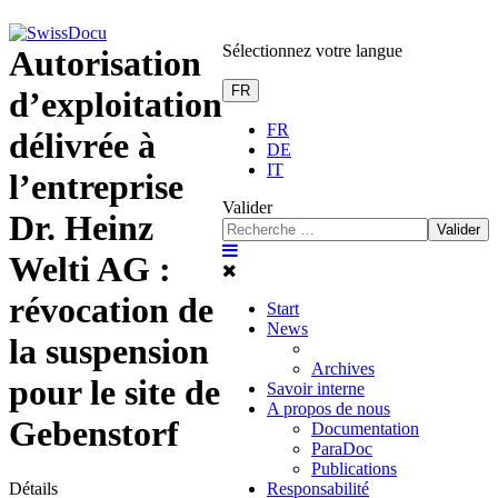
Sélectionnez votre langue
Autorisation
FR
d’exploitation
FR
délivrée à
DE
IT
l’entreprise
Valider
Dr. Heinz
Valider
Welti AG :
révocation de
Start
News
la suspension
Archives
pour le site de
Savoir interne
A propos de nous
Gebenstorf
Documentation
ParaDoc
Publications
Détails
Responsabilité