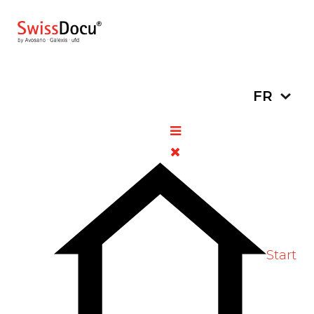
Sélectionn
FR
Don d’organes : 2023 marque
un nouveau record en Suisse
24 janvier
Informations
Vues:
2024
générales
459
Vote Label
Start
L'OFSP informe :