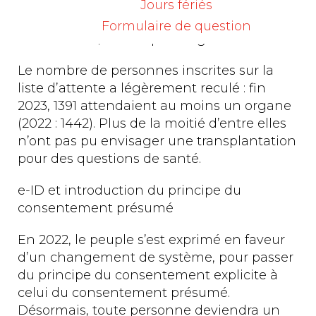
plus que l’année précédente. Les
Jours fériés
transplantations de reins ont été les plus
Formulaire de question
nombreuses, suivies par les greffes de foies.
Le nombre de personnes inscrites sur la
liste d’attente a légèrement reculé : fin
2023, 1391 attendaient au moins un organe
(2022 : 1442). Plus de la moitié d’entre elles
n’ont pas pu envisager une transplantation
pour des questions de santé.
e-ID et introduction du principe du
consentement présumé
En 2022, le peuple s’est exprimé en faveur
d’un changement de système, pour passer
du principe du consentement explicite à
celui du consentement présumé.
Désormais, toute personne deviendra un