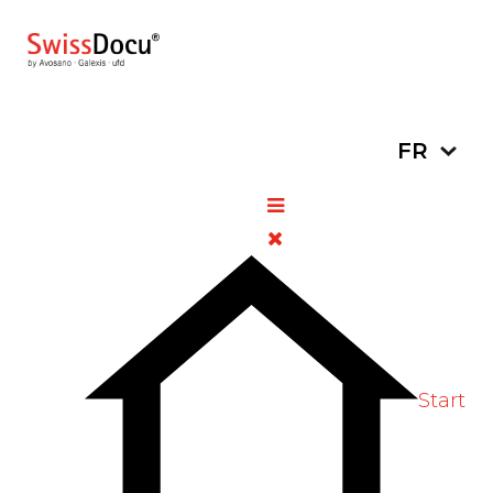
Sélectionn
FR
Semaine nationale de
vaccination 10 au 15
novembre 2025
5 novembre
Informations
Vues:
2025
générales
334
Vote utilisateur:
5
/
5
Vote Label
Start