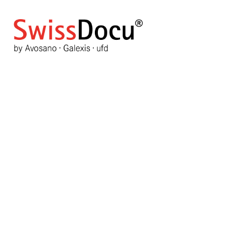
Mise à jour des corrélats s
l’immunité/la protection vacc
évitables par la vaccination
17 décembre 2025
Informations générales
Vu
Vote utilisateur:
5
/
5