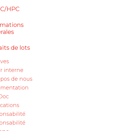
Aranesp (darbepoetinum
alfa)
C/HPC
05 août 2026
rmations
Enflonsia® (clesrovimab) :
rales
prophylaxie d…
its de lots
04 août 2026
Viscum album Qu 200mg,
ives
ampoules / Viscum…
r interne
opos de nous
mentation
Doc
ications
Archives
onsabilité
s,
onsabilité
2026