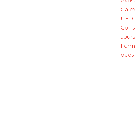
Avos
Galex
UFD
Cont
Jours
Form
ques