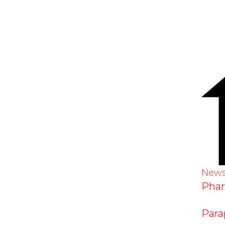
érologiques recommandés pour
inale contre les maladies
New
es: 123
Pha
Para