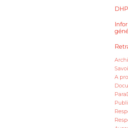
DHP
Info
géné
Retra
est rare et concerne uniquement des
Arch
les tests sérologiques couramment utilisés en
Savoi
son, qui ne constituent pas nécessairement un
A pr
eur présence ne permet pas de conclure avec
Docu
vaccination.
Para
Publ
tableau mis à jour, les seuils établis
Resp
e protection immunitaire. Pour tous les autre
Resp
déterminer avec certitude si une personne est