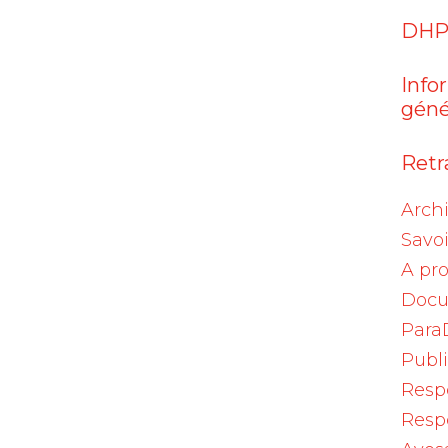
 Ostern.
DHP
onnes fêtes de Pâques.
Info
géné
qua.
Retra
 Easter.
Arch
Savoi
A pr
Docu
Para
Publ
Resp
Resp