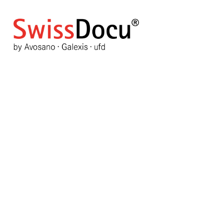
Bonnes fêtes de Pâques - Fr
Happy Easter
2 avril 2026
Informations générales
Vues: 149
Vote utilisateur:
5
/
5
Vote Label