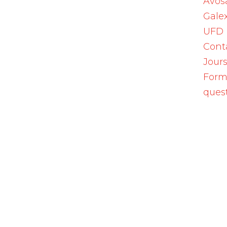
Avos
Galex
UFD
Cont
Jours
Form
ques