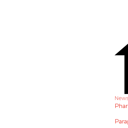
ohe Ostern - Buona pasqua -
2
New
Pha
Para