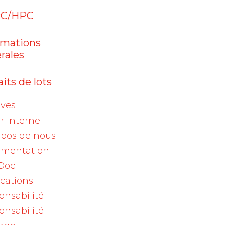
Aranesp (darbepoetinum
alfa)
C/HPC
05 août 2026
rmations
Enflonsia® (clesrovimab) :
rales
prophylaxie d…
its de lots
04 août 2026
Viscum album Qu 200mg,
ives
ampoules / Viscum…
r interne
opos de nous
mentation
Doc
ications
Archives
onsabilité
onsabilité
2026