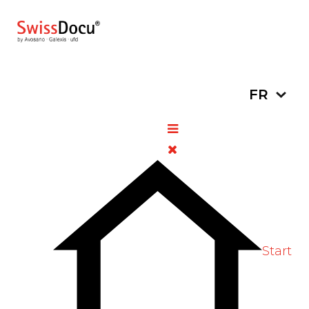
Sélectionn
FR
Palexia, solution buvable
5 février 2021
Retraits de lots
Vues: 864
Vote Label
Start
Préparation : Palexia, solution buvable
No d'autorisation : 62841
Principe actif : tapentadolum