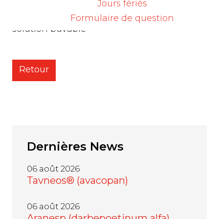
Jours fériés
Source :
Swissmedic
, Retraits de lots – Palexia,
Formulaire de question
solution buvable
Retour
Dernières
News
06 août 2026
Tavneos® (avacopan)
06 août 2026
Aranesp (darbepoetinum alfa)