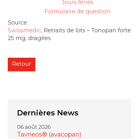
Jours fériés
aux clients ayant reçu livraison du produit.
Formulaire de question
Source :
Swissmedic
, Retraits de lots – Tonopan forte
25 mg, dragées
Retour
Dernières
News
06 août 2026
Tavneos® (avacopan)