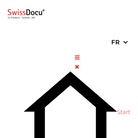
Sélectionn
FR
Tonopan forte 25 mg,
dragées
21 juillet 2021
Retraits de lots
Vues: 780
Start
Vote Label