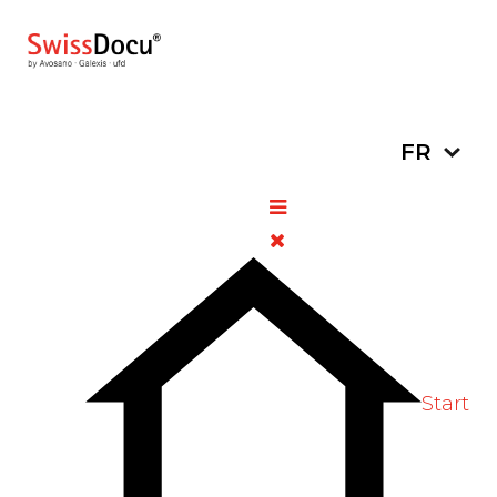
Sélectionn
FR
Spiriva 18 mcg capsules pour
inhalation
15 novembre
Retraits de
Vues:
2024
lots
381
Vote Label
Start
Préparation : Spiriva 18 mcg, capsules