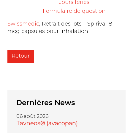
aux clients ayant reçu livraison du produit.
Jours fériés
Formulaire de question
Source :
Swissmedic
, Retrait des lots – Spiriva 18
mcg capsules pour inhalation
Retour
Dernières
News
06 août 2026
Tavneos® (avacopan)