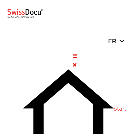
Sélectionn
FR
Algifor Junior Suspension
200 ml / Algifor Dolo Junior
Suspension 200 ml
27 novembre
Retraits de
Vues:
2025
lots
124
Vote utilisateur:
5
/
5
Start
Vote Label