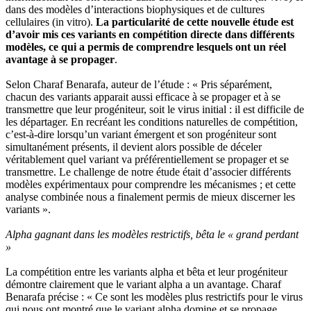
dans des modèles d’interactions biophysiques et de cultures
cellulaires (in vitro).
La particularité de cette nouvelle étude est
d’avoir mis ces variants en compétition directe dans différents
modèles, ce qui a permis de comprendre lesquels ont un réel
avantage à se propager
.
Selon Charaf Benarafa, auteur de l’étude : « Pris séparément,
chacun des variants apparait aussi efficace à se propager et à se
transmettre que leur progéniteur, soit le virus initial : il est difficile de
les départager. En recréant les conditions naturelles de compétition,
c’est-à-dire lorsqu’un variant émergent et son progéniteur sont
simultanément présents, il devient alors possible de déceler
véritablement quel variant va préférentiellement se propager et se
transmettre. Le challenge de notre étude était d’associer différents
modèles expérimentaux pour comprendre les mécanismes ; et cette
analyse combinée nous a finalement permis de mieux discerner les
variants ».
Alpha gagnant dans les modèles restrictifs, bêta le « grand perdant
»
La compétition entre les variants alpha et bêta et leur progéniteur
démontre clairement que le variant alpha a un avantage. Charaf
Benarafa précise : « Ce sont les modèles plus restrictifs pour le virus
qui nous ont montré que le variant alpha domine et se propage