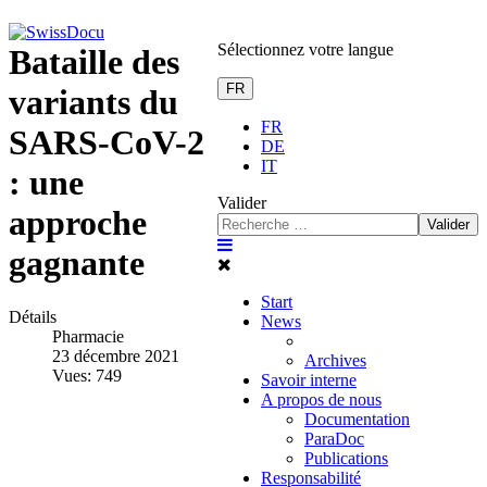
Sélectionnez votre langue
Bataille des
FR
variants du
FR
SARS-CoV-2
DE
IT
: une
Valider
approche
Valider
gagnante
Start
Détails
News
Pharmacie
23 décembre 2021
Archives
Vues: 749
Savoir interne
A propos de nous
Documentation
ParaDoc
Publications
Responsabilité