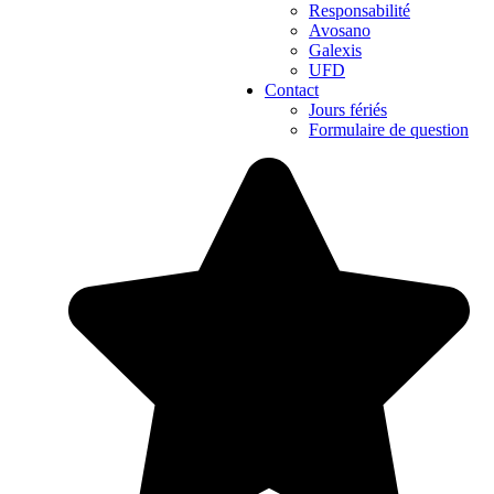
Responsabilité
Avosano
Galexis
UFD
Contact
Jours fériés
Formulaire de question