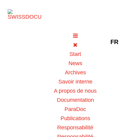
Sélectionne
FR
Dioxyde de chlore : nouvel
Start
avertissement de Swissmedic
News
2 mars 2022
Pharmacie
Vues: 4589
Archives
Savoir interne
A propos de nous
Vote Label
Documentation
ParaDoc
Publications
Swissmedic informe :
Responsabilité
Responsabilité