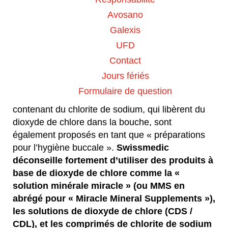
Ces derniers temps, Swissmedic reçoit de plus en
Avosano
plus de notifications à propos de produits
Galexis
renfermant du dioxyde de chlore, dont les mérites
UFD
sont vantés sur Internet et sur les réseaux
sociaux parce qu’il s’agirait de prétendus «
Contact
remèdes miraculeux » permettant de prévenir ou
Jours fériés
de traiter les infections par le Covid-19 ainsi que
Formulaire de question
d’autres maladies. Depuis peu, des comprimés
contenant du chlorite de sodium, qui libèrent du
dioxyde de chlore dans la bouche, sont
également proposés en tant que « préparations
pour l’hygiène buccale ».
Swissmedic
déconseille fortement d’utiliser des produits à
base de dioxyde de chlore comme la «
solution minérale miracle » (ou MMS en
abrégé pour « Miracle Mineral Supplements »),
les solutions de dioxyde de chlore (CDS /
CDL), et les comprimés de chlorite de sodium