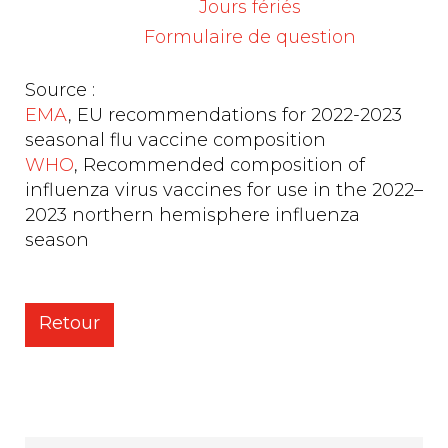
Jours fériés
B/Phuket/3073/2013 (B/Yamagata lineage)-
Formulaire de question
like virus
Source :
EMA
, EU recommendations for 2022-2023
seasonal flu vaccine composition
WHO
, Recommended composition of
influenza virus vaccines for use in the 2022–
2023 northern hemisphere influenza
season
Retour