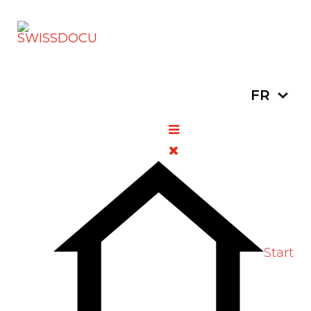
Sélectionn
FR
Grippe saisonnière :
composition des vaccins
pour la saison 2022-2023
18 mai 2022
Pharmacie
Vues: 686
Vote Label
Start
L’Agence européenne des médicaments