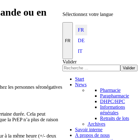
mande ou en
Sélectionnez votre langue
FR
DE
FR
IT
Valider
Valider
Start
News
chez les personnes séronégatives
Pharmacie
Parapharmacie
DHPC/HPC
Informations
générales
ertaine durée. Cela peut
Retraits de lots
 que la PrEP n’a plus de raison
Archives
Savoir interne
A propos de nous
ur à la même heure (+/- deux