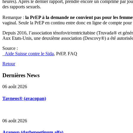
heures). Après le dernier rapport, prendre encore un comprimé par j
des rapports sexuels.
Remarque :
la PrEP à la demande ne convient pas pour les femme
vaginal. Seule la PrEP en continu entre donc en ligne de compte pour el
Depuis 2016, l’association ténofovir/emtricitabine (Truvada® et généri
Aux Etats-Unis, une deuxième association (Descovy®) a été autorisé
Source :
_
Aide Suisse contre le Sida
, PrEP, FAQ
Retour
Dernières
News
06 août 2026
Tavneos® (avacopan)
06 août 2026
Aranesp (darbepoetinum alfa)