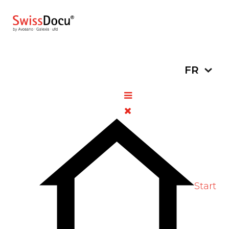
Sélectionn
FR
Covid-19 : les jeunes en Suisse
durant la pandémie
26 juillet
Informations
Vues:
2021
générales
786
Vote utilisateur:
5
/
5
Vote Label
Start
Comment les adolescents et les jeunes