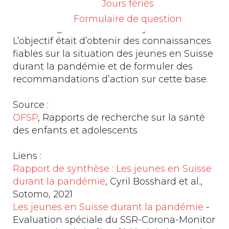
pandémie sur la vie quotidienne des
Jours fériés
jeunes et sur l’état d’esprit des moins de 35
Formulaire de question
ans ont également été analysées.
L’objectif était d’obtenir des connaissances
fiables sur la situation des jeunes en Suisse
durant la pandémie et de formuler des
recommandations d’action sur cette base.
Source :
OFSP
, Rapports de recherche sur la santé
des enfants et adolescents
Liens :
Rapport de synthèse : Les jeunes en Suisse
durant la pandémie
, Cyril Bosshard et al.,
Sotomo, 2021
Les jeunes en Suisse durant la pandémie
-
Evaluation spéciale du SSR-Corona-Monitor