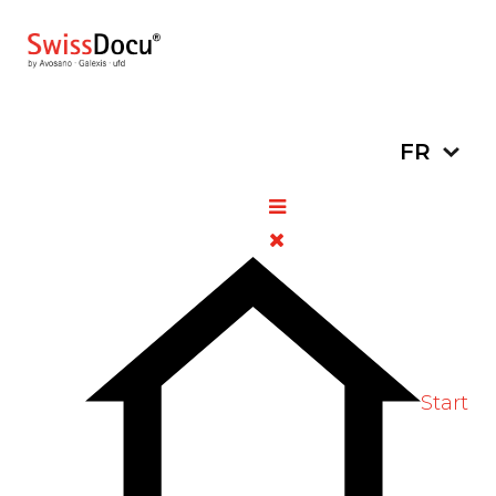
Sélectionn
FR
PANGEA XV : opération
internationale de lutte contre
les médicaments falsifiés ou
importés illégalement
25 juillet
Informations
Vues:
2022
générales
675
Start
Vote Label