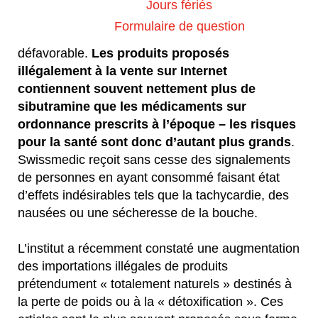
Europe et en Suisse jusqu’en 2010 sous le nom
Jours fériés
de Reductil®, mais a été retirée du marché en
Formulaire de question
raison d’un rapport bénéfice-risque
défavorable.
Les produits proposés
illégalement à la vente sur Internet
contiennent souvent nettement plus de
sibutramine que les médicaments sur
ordonnance prescrits à l’époque – les risques
pour la santé sont donc d’autant plus grands
.
Swissmedic reçoit sans cesse des signalements
de personnes en ayant consommé faisant état
d’effets indésirables tels que la tachycardie, des
nausées ou une sécheresse de la bouche.
L’institut a récemment constaté une augmentation
des importations illégales de produits
prétendument « totalement naturels » destinés à
la perte de poids ou à la « détoxification ». Ces