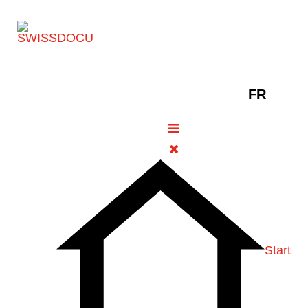
Sélectionne
FR
Swissmedic met en garde : les «
produits amincissants » et «
préparations dépuratives »
illégaux peuvent vous rendre
malade
18 novembre
Informations
Vues:
2024
générales
250
Start