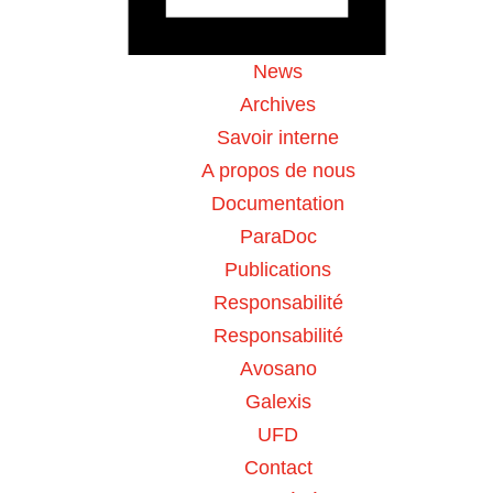
Vote Label
News
Archives
Savoir interne
Swissmedic informe :
A propos de nous
Documentation
Les produits amincissants et dépuratifs vantés
ParaDoc
sur des boutiques en ligne douteuses ou sur les
Publications
réseaux sociaux comme des « remèdes miracles
Responsabilité
» peuvent en réalité comporter des principes
actifs non déclarés.
Responsabilité
Avosano
De manière régulière, les analyses de tels articles
Galexis
réalisées au laboratoire de Swissmedic ont entre
UFD
autres révélé la présence d’un principe actif nocif,
la sibutramine. Celle-ci était commercialisée en
Contact