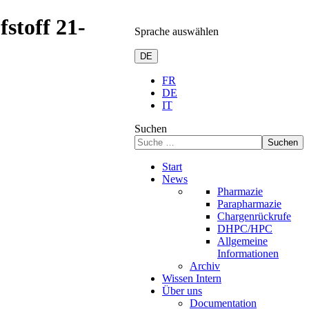
stoff 21-
Sprache auswählen
DE
FR
DE
IT
Suchen
Suchen
Start
News
Pharmazie
Parapharmazie
Chargenrückrufe
DHPC/HPC
Allgemeine
Informationen
Archiv
Wissen Intern
Über uns
Documentation