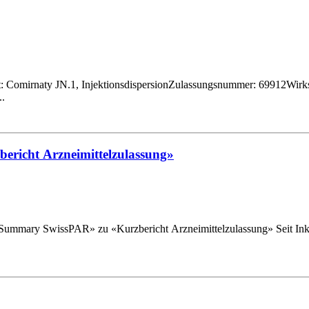
..
ericht Arzneimittelzulassung»
» zu «Kurzbericht Arzneimittelzulassung» Seit Inkrafttreten des revidierten