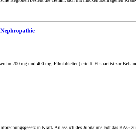
pische Regionen besteht die Gefahr, sich mit mückenübertragenen Kra
-Nephropathie
mtabletten) erteilt. Filspari ist zur Behandlung von Erwachsenen mit
nforschungsgesetz in Kraft. Anlässlich des Jubiläums lädt das BAG z