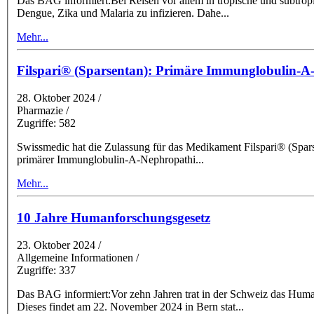
Das BAG informiert:Bei Reisen vor allem in tropische und subtro
Dengue, Zika und Malaria zu infizieren. Dahe
...
Mehr...
Filspari® (Sparsentan): Primäre Immunglobulin-A
28. Oktober 2024
/
Pharmazie /
Zugriffe: 582
Swissmedic hat die Zulassung für das Medikament Filspari® (Sparsentan 200 mg und 400 mg, Fil
primärer Immunglobulin-A-Nephropathi
...
Mehr...
10 Jahre Humanforschungsgesetz
23. Oktober 2024
/
Allgemeine Informationen /
Zugriffe: 337
Das BAG informiert:Vor zehn Jahren trat in der Schweiz das Huma
Dieses findet am 22. November 2024 in Bern stat
...