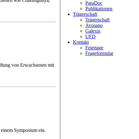
nkheiten wie Chikungunya,
ParaDoc
Publikationen
Trägerschaft
Trägerschaft
Avosano
Galexis
UFD
Kontakt
Feiertage
Frageformular
u einem Symposium ein.