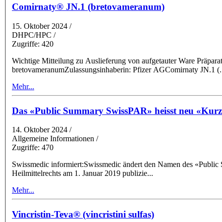
Comirnaty® JN.1 (bretovameranum)
15. Oktober 2024
/
DHPC/HPC /
Zugriffe: 420
Wichtige Mitteilung zu Auslieferung von aufgetauter Ware Präparat: Comirnaty JN.1, InjektionsdispersionZulassungsnummer: 69912Wirkstoff:
bretovameranumZulassungsinhaberin: Pfizer AGComirnaty JN.1 (
.
Mehr...
Das «Public Summary SwissPAR» heisst neu «Kurzb
14. Oktober 2024
/
Allgemeine Informationen /
Zugriffe: 470
Swissmedic informiert:Swissmedic ändert den Namen des «Public Summary SwissPAR
Heilmittelrechts am 1. Januar 2019 publizie
...
Mehr...
Vincristin-Teva® (vincristini sulfas)