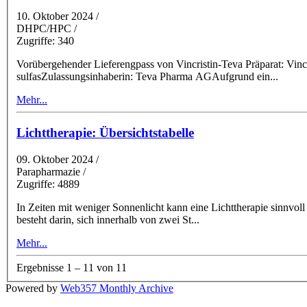
10. Oktober 2024
/
DHPC/HPC /
Zugriffe: 340
Vorübergehender Lieferengpass von Vincristin-Teva Präparat: Vincristin Teva, InjektionslösungZulassungsnummer: 48000Wirkstoff: vincristini
sulfasZulassungsinhaberin: Teva Pharma AGAufgrund ein
...
Mehr...
Lichttherapie: Übersichtstabelle
09. Oktober 2024
/
Parapharmazie /
Zugriffe: 4889
In Zeiten mit weniger Sonnenlicht kann eine Lichttherapie sinnvol
besteht darin, sich innerhalb von zwei St
...
Mehr...
Ergebnisse 1 – 11 von 11
Powered by
Web357 Monthly Archive