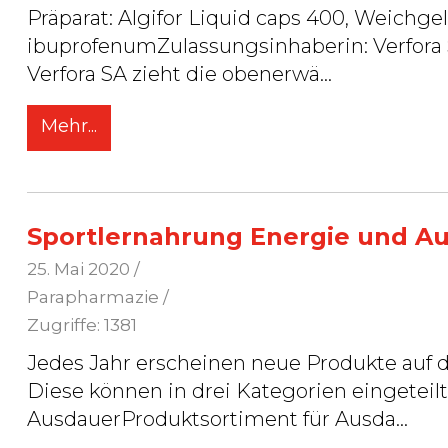
Präparat: Algifor Liquid caps 400, Weichg
ibuprofenumZulassungsinhaberin: Verfora SARü
Verfora SA zieht die obenerwä
...
Mehr...
Sportlernahrung Energie und Au
25. Mai 2020
/
Parapharmazie /
Zugriffe: 1381
Jedes Jahr erscheinen neue Produkte auf 
Diese können in drei Kategorien eingeteilt werden: Sportlernahru
AusdauerProduktsortiment für Ausda
...