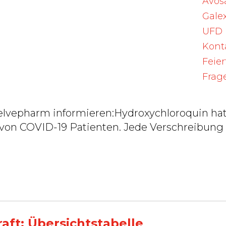
Avos
Galex
UFD
Kont
Feie
Frag
elvepharm informieren:Hydroxychloroquin ha
 von COVID-19 Patienten. Jede Verschreibung
ft: Übersichtstabelle