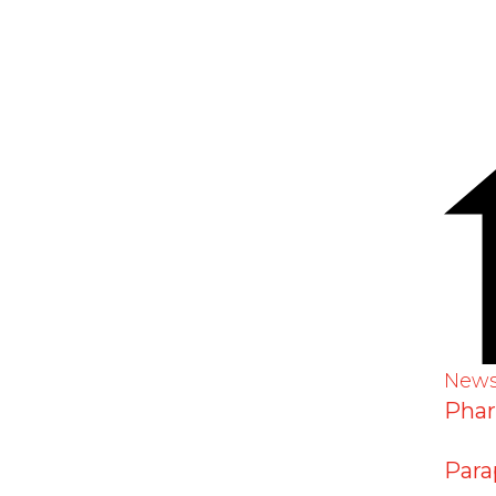
New
Pha
Para