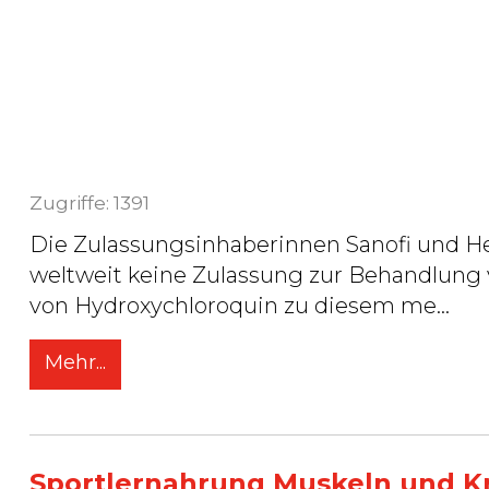
Hydroxychloroquin
27. Mai 2020
/
DHPC/HPC /
Zugriffe: 1391
Die Zulassungsinhaberinnen Sanofi und H
weltweit keine Zulassung zur Behandlung
von Hydroxychloroquin zu diesem me
...
Mehr...
Sportlernahrung Muskeln und Kra