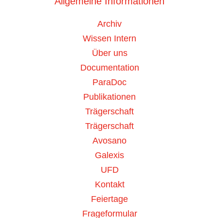
Allgemeine Informationen
Archiv
SUCHE
Wissen Intern
Lemtrada (Alemtuzumab)
Über uns
Documentation
28. September 2020
/
ParaDoc
DHPC/HPC /
Zugriffe: 1052
Publikationen
Trägerschaft
Einschränkung der Indikation aufgrund
Trägerschaft
schwerwiegender unerwünschter
Arzneimittelwirkungen Die Zulassungsinhaberin
Avosano
informiert: (Alemtuzumab) in Multiple Sklerose-
Galexis
Patienten wurde die Indikation wie f
...
UFD
Kontakt
Mehr...
Feiertage
Frageformular