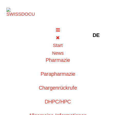
Sprache au
DE
Archive
Start
News
ZURÜCK ZUM MONATLICHEN ARCHIV
Pharmazie
September 2020
Parapharmazie
Chargenrückrufe
DHPC/HPC