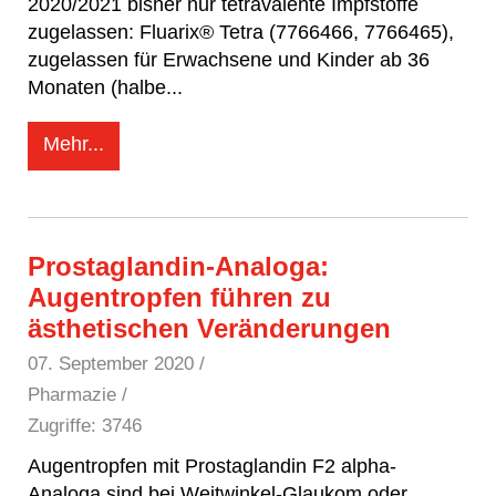
2020/2021 bisher nur tetravalente Impfstoffe
zugelassen: Fluarix® Tetra (7766466, 7766465),
zugelassen für Erwachsene und Kinder ab 36
Monaten (halbe
...
Mehr...
Prostaglandin-Analoga:
Augentropfen führen zu
ästhetischen Veränderungen
07. September 2020
/
Pharmazie /
Zugriffe: 3746
Augentropfen mit Prostaglandin F2 alpha-
Analoga sind bei Weitwinkel-Glaukom oder