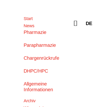
Sprache a
Start
Suchen
DE
News
Pharmazie
Parapharmazie
Chargenrückrufe
DHPC/HPC
Aktuelle
News
06. August 2026
Allgemeine
Tavneos® (Avacopan)
Informationen
Archiv
06. August 2026