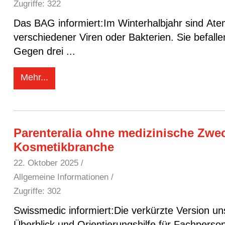
Zugriffe: 322
Das BAG informiert:Im Winterhalbjahr sind At
verschiedener Viren oder Bakterien. Sie befal
Gegen drei
...
Mehr...
Parenteralia ohne medizinische Zwe
Kosmetikbranche
22. Oktober 2025
/
Allgemeine Informationen /
Zugriffe: 302
Swissmedic informiert:Die verkürzte Version u
Überblick und Orientierungshilfe für Fachpersone