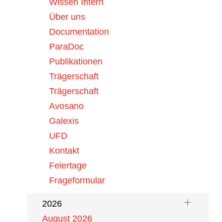
Aranesp (darbepoetinum alfa)
Wissen Intern
Über uns
05. August 2026
Documentation
Enflonsia® (Clesrovimab):
ParaDoc
Prophylaxe von…
Publikationen
Trägerschaft
04. August 2026
Viscum album Qu 200mg,
Trägerschaft
Ampullen / Viscum…
Avosano
Galexis
UFD
Kontakt
Feiertage
Archiv
Frageformular
2026
August 2026