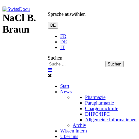
Sprache auswählen
NaCl B.
DE
Braun
FR
DE
IT
Suchen
Suchen
Start
News
Pharmazie
Parapharmazie
Chargenrückrufe
DHPC/HPC
Allgemeine Informationen
Archiv
Wissen Intern
Über uns